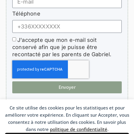
Téléphone
J'accepte que mon e-mail soit
conservé afin que je puisse être
recontacté par les parents de Gabriel.
Envoyer
Ce site utilise des cookies pour les statistiques et pour
améliorer votre expérience. En cliquant sur Accepter, vous
HopeForGabriel.com
consentez à notre utilisation des cookies. En savoir plus
Association de soutien aux enfants atteints de bronchiolite oblitérante
Association Loi 1901 n°W692011975 France
dans notre
politique de confidentialité
.