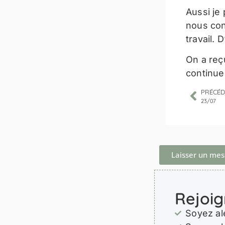
Aussi je 
nous con
travail. 
On a reç
continu
PRÉCÉD
23/07
Laisser un me
Rejoig
Soyez al