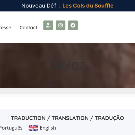
Nouveau Défi :
Les Cols du Souffle
resse
Contact
24/07
TRADUCTION / TRANSLATION / TRADUÇÃO
Português
English