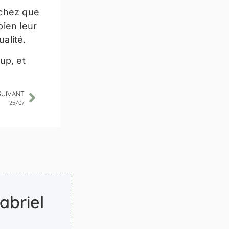
achez que
ien leur
ualité.
up, et
SUIVANT
25/07
abriel