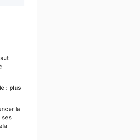
haut
é
le :
plus
ancer la
e ses
ela