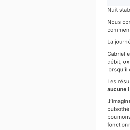
Nuit stab
Nous con
commence
La journé
Gabriel 
débit, o
lorsqu’il 
Les résu
aucune i
J’imagin
pulsothé
poumons 
fonction