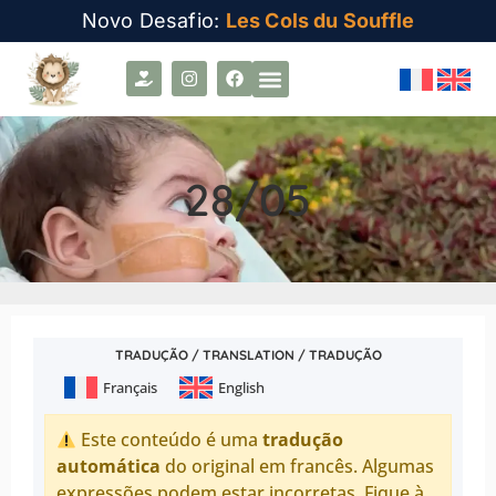
Novo Desafio:
Les Cols du Souffle
28/05
TRADUÇÃO / TRANSLATION / TRADUÇÃO
Français
English
Este conteúdo é uma
tradução
automática
do original em francês. Algumas
expressões podem estar incorretas. Fique à