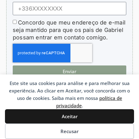
Concordo que meu endereço de e-mail
seja mantido para que os pais de Gabriel
possam entrar em contato comigo.
Enviar
Este site usa cookies para análise e para melhorar sua
experiência. Ao clicar em Aceitar, você concorda com o
uso de cookies. Saiba mais em nossa
política de
privacidade
.
HopeForGabriel.com
Associação de apoio a crianças com bronquiolite obliterante
Associação Lei 1901 n°W692011975 França
Aceitar
Português
Recusar