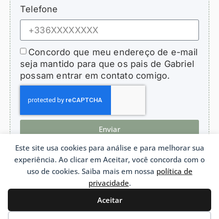
Telefone
Concordo que meu endereço de e-mail
seja mantido para que os pais de Gabriel
possam entrar em contato comigo.
Enviar
Este site usa cookies para análise e para melhorar sua
experiência. Ao clicar em Aceitar, você concorda com o
uso de cookies. Saiba mais em nossa
política de
privacidade
.
HopeForGabriel.com
Associação de apoio a crianças com bronquiolite obliterante
Associação Lei 1901 n°W692011975 França
Aceitar
Português