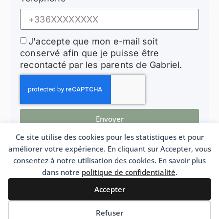
J'accepte que mon e-mail soit
conservé afin que je puisse être
recontacté par les parents de Gabriel.
Envoyer
Ce site utilise des cookies pour les statistiques et pour
améliorer votre expérience. En cliquant sur Accepter, vous
consentez à notre utilisation des cookies. En savoir plus
dans notre
politique de confidentialité
.
HopeForGabriel.com
Association de soutien aux enfants atteints de bronchiolite oblitérante
Association Loi 1901 n°W692011975 France
Accepter
Français
English
(
Anglais
)
Refuser