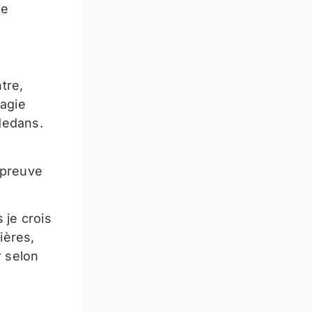
ie
tre,
ragie
dedans.
 épreuve
 je crois
ières,
 selon