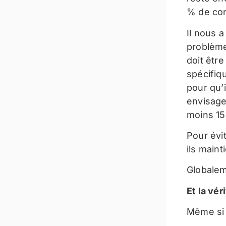
% de con
Il nous a
problème
doit êtr
spécifiqu
pour qu’i
envisage
moins 15 
Pour évit
ils maint
Globaleme
Et la vér
Même si 