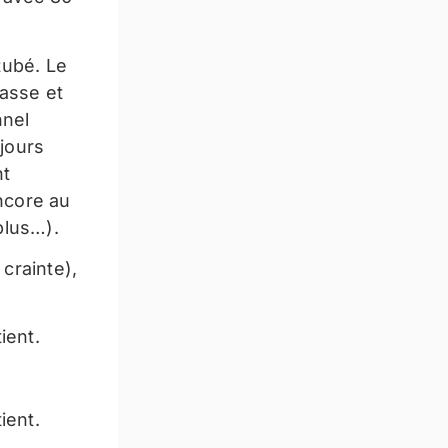
tubé. Le
asse et
nnel
 jours
nt
encore au
plus…).
 crainte),
ient.
ient.