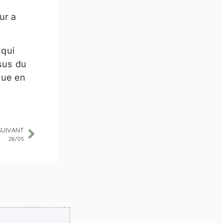
ur a
 qui
sus du
que en
SUIVANT
28/05