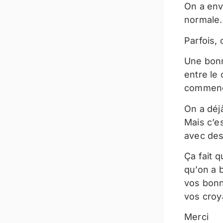
On a env
normale.
Parfois,
Une bonn
entre le
commence
On a déj
Mais c’es
avec des 
Ça fait 
qu’on a 
vos bonn
vos croy
Merci