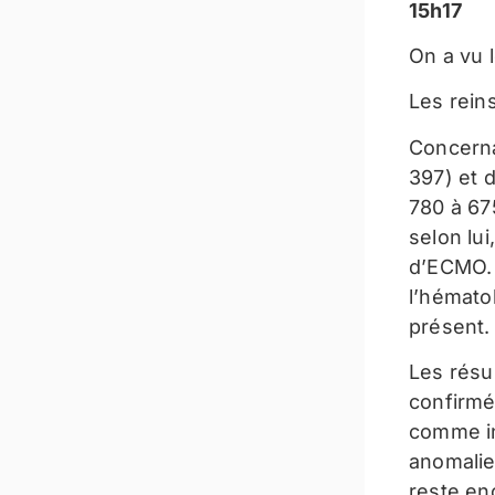
15h17
On a vu l
Les reins
Concerna
397) et 
780 à 67
selon lui
d’ECMO. 
l’hémato
présent.
Les résu
confirmé 
comme in
anomalie
reste enc