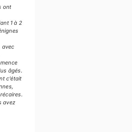
s ont
ant 1 à 2
énignes
, avec
.
commence
lus âgés.
t c’était
ennes,
récaires.
s avez