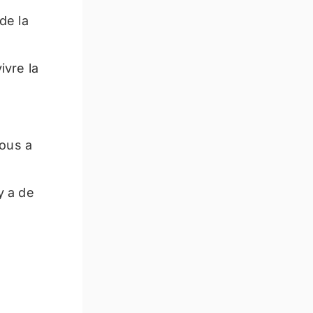
de la
ivre la
ous a
y a de
u