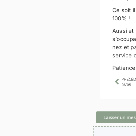
Ce soit i
100% !
Aussi et 
s’occupa
nez et p
service d
Patienc
PRÉCÉD
26/05
Laisser un me