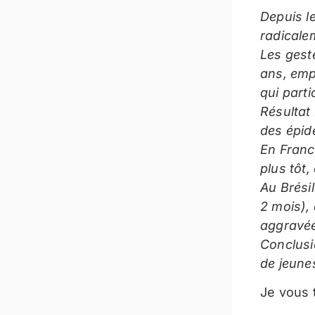
Depuis le
radicale
Les geste
ans, emp
qui parti
Résultat 
des épidé
En France
plus tôt
Au Brésil
2 mois),
aggravée
Conclusi
de jeune
Je vous 