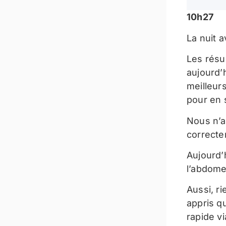
10h27
La nuit 
Les résu
aujourd’
meilleur
pour en 
Nous n’a
correcte
Aujourd’h
l’abdome
Aussi, r
appris q
rapide vi