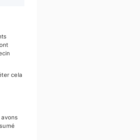
nts
sont
ecin
ter cela
s avons
résumé