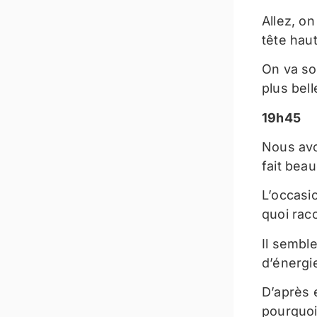
Allez, o
tête haut
On va sor
plus belle
19h45
Nous avo
fait bea
L’occasio
quoi raco
Il semble
d’énergi
D’après 
pourquoi 