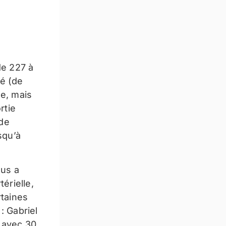
de 227 à
sé (de
le, mais
rtie
 de
squ’à
ous a
érielle,
rtaines
: Gabriel
e avec 30