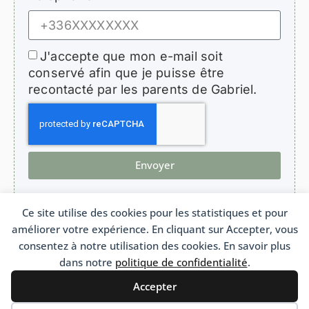
J'accepte que mon e-mail soit
conservé afin que je puisse être
recontacté par les parents de Gabriel.
Envoyer
Ce site utilise des cookies pour les statistiques et pour
améliorer votre expérience. En cliquant sur Accepter, vous
HopeForGabriel.com
consentez à notre utilisation des cookies. En savoir plus
Association de soutien aux enfants atteints de bronchiolite oblitérante
Association Loi 1901 n°W692011975 France
dans notre
politique de confidentialité
.
Accepter
Français
Português
(
Portugais - du Brésil
)