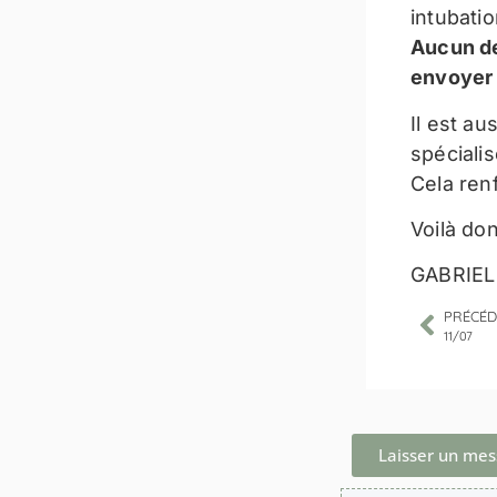
intubati
Aucun de
envoyer 
Il est au
spécialis
Cela renf
Voilà do
GABRIEL
PRÉCÉD
11/07
Laisser un me