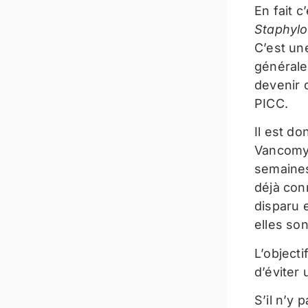
En fait c
Staphylo
C’est un
générale
devenir d
PICC.
Il est do
Vancomyc
semaines
déjà con
disparu e
elles son
L’object
d’éviter 
S’il n’y