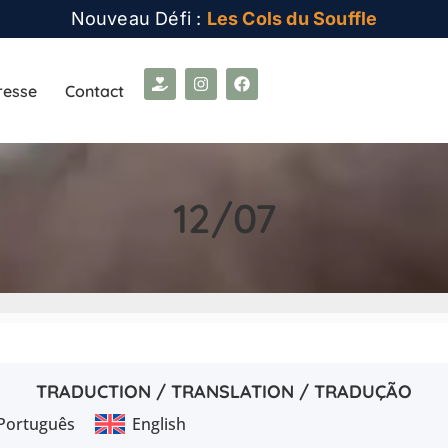
Nouveau Défi :
Les Cols du Souffle
resse
Contact
12/07
TRADUCTION / TRANSLATION / TRADUÇÃO
Português
English