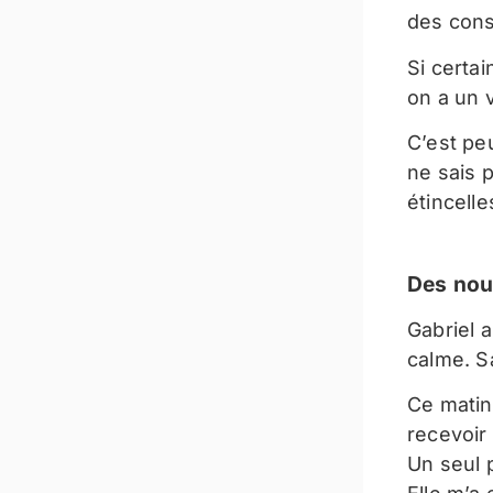
des cons
Si certai
on a un 
C’est peu
ne sais 
étincell
Des nou
Gabriel a
calme. S
Ce matin
recevoir
Un seul 