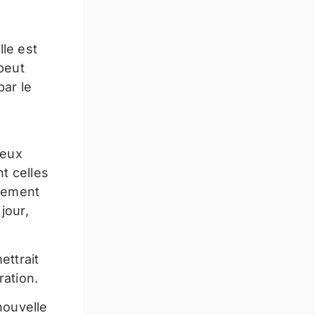
le est
peut
par le
deux
t celles
ètement
jour,
ettrait
ration.
nouvelle