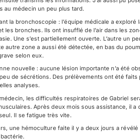
ensuite transmis les informations. J’ai aussi pu po
s au médecin un peu plus tard.
nt la bronchoscopie : l’équipe médicale a exploré l
t les bronches. Ils ont insufflé de l’air dans les zo
asie. Une s’est partiellement ouverte. L’autre un p
te autre zone a aussi été détectée, en bas du poum
grave selon eux.
ne nouvelle : aucune lésion importante n’a été ob
it peu de sécrétions. Des prélèvements ont été faits
elles analyses.
médecin, les difficultés respiratoires de Gabriel ser
musculaires. Après deux mois sous assistance, il a 
seul. Il se fatigue très vite.
urs, une hémoculture faite il y a deux jours a révélé
 bactérie.