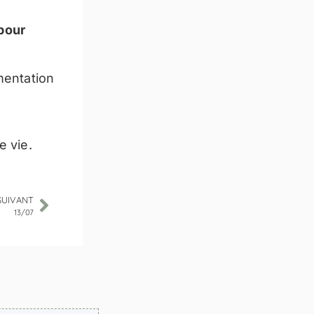
pour
imentation
e vie.
SUIVANT
13/07