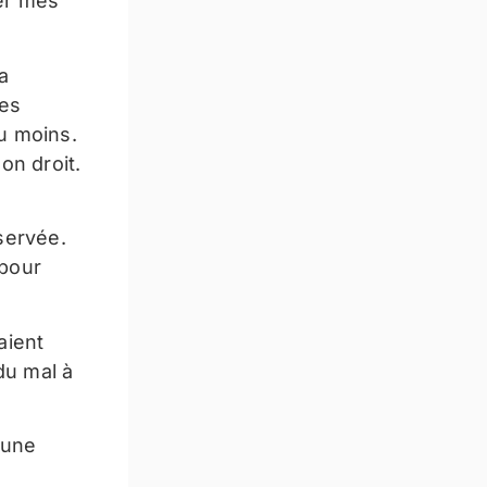
ser mes
a
nes
eu moins.
on droit.
servée.
 pour
aient
du mal à
 une