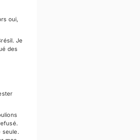
rs oui,
résil. Je
qué des
ester
oulions
refusé.
 seule.