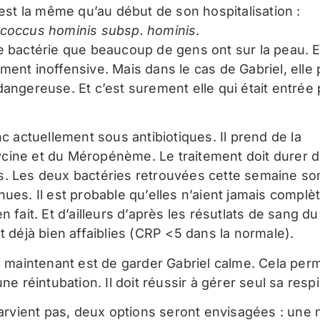
’est la même qu’au début de son hospitalisation :
coccus hominis subsp. hominis
.
e bactérie que beaucoup de gens ont sur la peau. El
ment inoffensive. Mais dans le cas de Gabriel, elle 
angereuse. Et c’est surement elle qui était entrée 
nc actuellement sous antibiotiques. Il prend de la
ine et du Méropénème. Le traitement doit durer 
. Les deux bactéries retrouvées cette semaine son
nues. Il est probable qu’elles n’aient jamais compl
n fait. Et d’ailleurs d’après les résutlats de sang du 
t déjà bien affaiblies (CRP <5 dans la normale).
if maintenant est de garder Gabriel calme. Cela perm
une réintubation. Il doit réussir à gérer seul sa respi
 parvient pas, deux options seront envisagées : une 