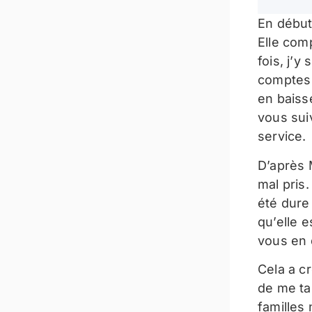
En début
Elle com
fois, j’
comptes
en baisse
vous sui
service.
D’après M
mal pris
été dure
qu’elle 
vous en
Cela a c
de me ta
familles 