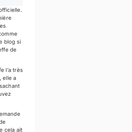
ficielle.
mière
des
é comme
e blog si
effe de
e l’a très
 elle a
 sachant
ouvez
 demande
 de
 cela ait