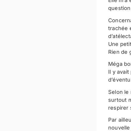
Elle m’a 
question
Concerna
trachée e
d’atélect
Une peti
Rien de 
Méga bon
Il y ava
d’éventu
Selon le 
surtout 
respirer 
Par aille
nouvelle