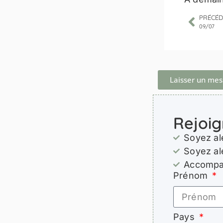
PRÉCÉD
09/07
Laisser un me
Rejoig
Soyez al
Soyez al
Accompag
Prénom
Pays