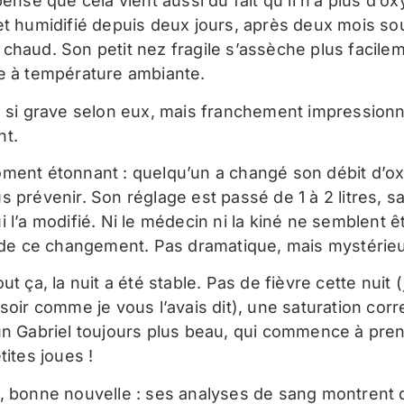
pense que cela vient aussi du fait qu’il n’a plus d’o
et humidifié depuis deux jours, après deux mois so
chaud. Son petit nez fragile s’assèche plus facile
e à température ambiante.
s si grave selon eux, mais franchement impressionn
nt.
ment étonnant : quelqu’un a changé son débit d’o
s prévenir. Son réglage est passé de 1 à 2 litres, s
 l’a modifié. Ni le médecin ni la kiné ne semblent ê
e de ce changement. Pas dramatique, mais mystéri
ut ça, la nuit a été stable. Pas de fièvre cette nuit 
soir comme je vous l’avais dit), une saturation corr
un Gabriel toujours plus beau, qui commence à pre
tites joues !
, bonne nouvelle : ses analyses de sang montrent