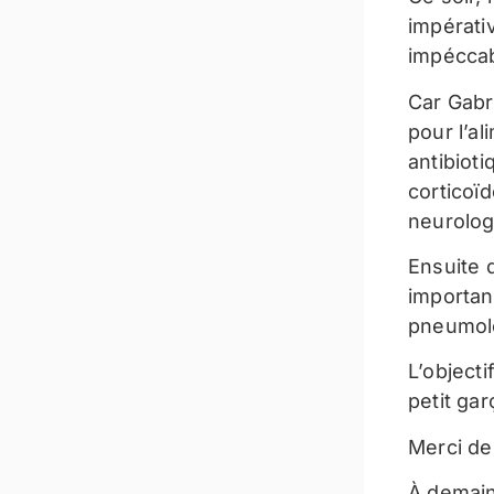
impérativ
impéccab
Car Gabr
pour l’a
antibiot
corticoï
neurolog
Ensuite 
important
pneumolo
L’objecti
petit ga
Merci de
À demain