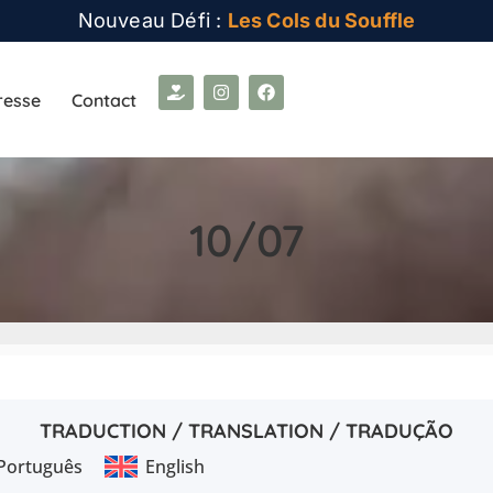
Nouveau Défi :
Les Cols du Souffle
resse
Contact
10/07
TRADUCTION / TRANSLATION / TRADUÇÃO
Português
English