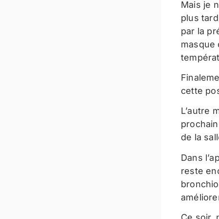
Mais je 
plus tar
par la p
masque d
tempéra
Finaleme
cette pos
L’autre 
prochains
de la sal
Dans l’ap
reste en
bronchiol
améliore
Ce soir,