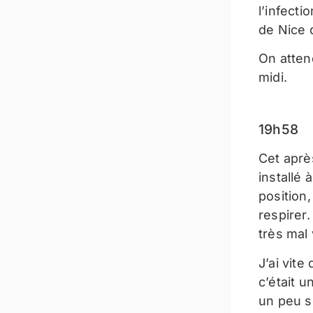
l’infecti
de Nice q
On atten
midi.
19h58
Cet après
installé 
position,
respirer.
très mal
J’ai vite
c’était 
un peu s