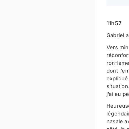
11h57
Gabriel 
Vers min
réconfor
ronfleme
dont l’em
expliqué 
situation
j’ai eu p
Heureuse
légendair
nasale a