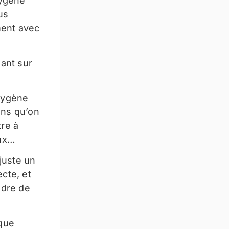
xygène
us
ment avec
ant sur
xygène
ans qu’on
tre à
eux…
(juste un
ecte, et
ndre de
 que