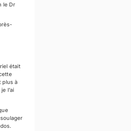
n le Dr
près-
iel était
cette
t plus à
e l’ai
 que
 soulager
 dos.