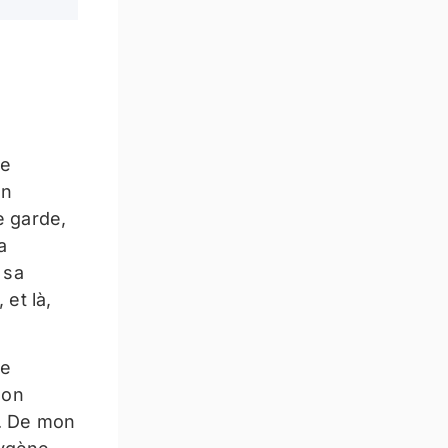
de
un
e garde,
a
 sa
 et là,
ie
son
n. De mon