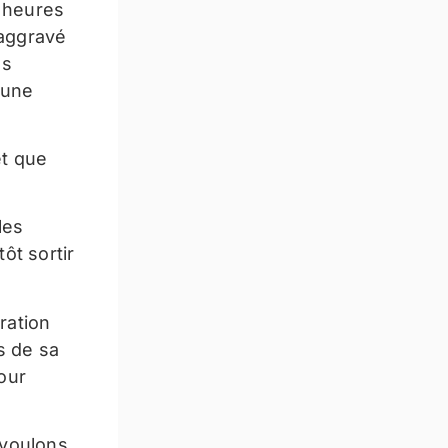
2 heures
 aggravé
ns
 une
et que
les
ôt sortir
ration
s de sa
pour
 voulons