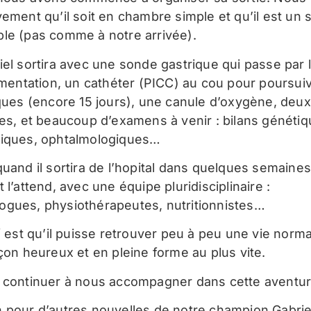
ement qu’il soit en chambre simple et qu’il est un s
le (pas comme à notre arrivée).
iel sortira avec une sonde gastrique qui passe par 
limentation, un cathéter (PICC) au cou pour poursui
iques (encore 15 jours), une canule d’oxygène, deu
des, et beaucoup d’examens à venir : bilans génétiq
iques, ophtalmologiques…
quand il sortira de l’hopital dans quelques semaines
 l’attend, avec une équipe pluridisciplinaire :
gues, physiothérapeutes, nutritionnistes…
f est qu’il puisse retrouver peu à peu une vie norma
rçon heureux et en pleine forme au plus vite.
 continuer à nous accompagner dans cette aventur
 pour d’autres nouvelles de notre champion Gabriel