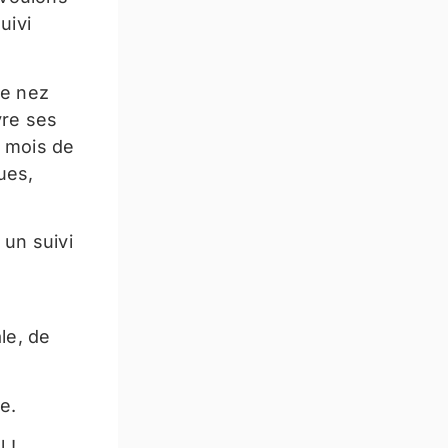
uivi
le nez
vre ses
x mois de
ues,
 un suivi
le, de
e.
 !