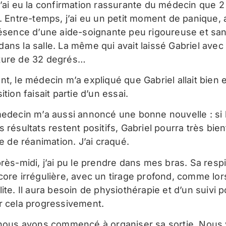
n’ai eu la confirmation rassurante du médecin que 
d. Entre-temps, j’ai eu un petit moment de panique,
résence d’une aide-soignante peu rigoureuse et sa
ans la salle. La même qui avait laissé Gabriel avec
ture de 32 degrés…
nt, le médecin m’a expliqué que Gabriel allait bien 
ition faisait partie d’un essai.
medecin m’a aussi annoncé une bonne nouvelle : si 
 résultats restent positifs, Gabriel pourra très bient
le de réanimation. J’ai craqué.
rès-midi, j’ai pu le prendre dans mes bras. Sa respi
core irrégulière, avec un tirage profond, comme lor
ite. Il aura besoin de physiothérapie et d’un suivi 
r cela progressivement.
 nous avons commencé à organiser sa sortie. Nous