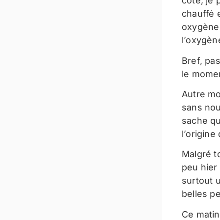
côté, je 
chauffé 
oxygène 
l’oxygèn
Bref, pa
le mome
Autre mo
sans nou
sache qui
l’origin
Malgré to
peu hier 
surtout 
belles pe
Ce matin