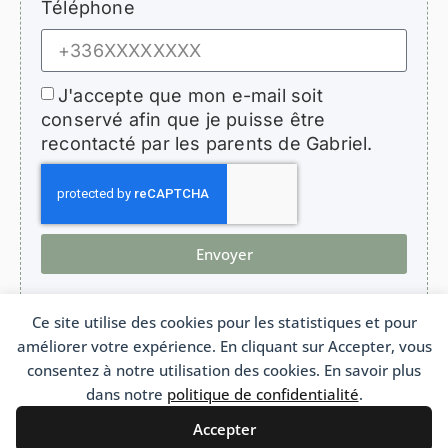
Téléphone
J'accepte que mon e-mail soit
conservé afin que je puisse être
recontacté par les parents de Gabriel.
Envoyer
Ce site utilise des cookies pour les statistiques et pour
améliorer votre expérience. En cliquant sur Accepter, vous
HopeForGabriel.com
consentez à notre utilisation des cookies. En savoir plus
Association de soutien aux enfants atteints de bronchiolite oblitérante
Association Loi 1901 n°W692011975 France
dans notre
politique de confidentialité
.
Accepter
Français
Português
(
Portugais - du Brésil
)