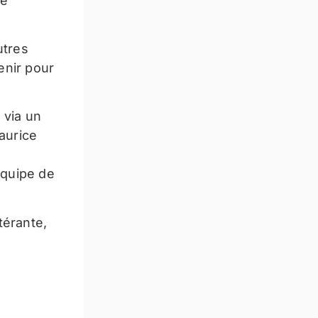
ue
utres
enir pour
 via un
aurice
x
équipe de
térante,