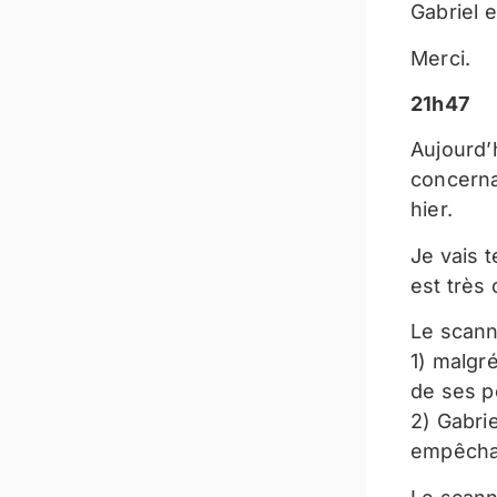
Gabriel e
Merci.
21h47
Aujourd’
concernan
hier.
Je vais t
est très
Le scann
1) malgr
de ses p
2) Gabrie
empêchai