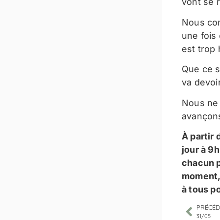
vont se r
Nous co
une fois 
est trop 
Que ce so
va devoi
Nous ne 
avançons
À partir
jour à 9h
chacun 
moment, 
à tous p
PRÉCÉD
31/05