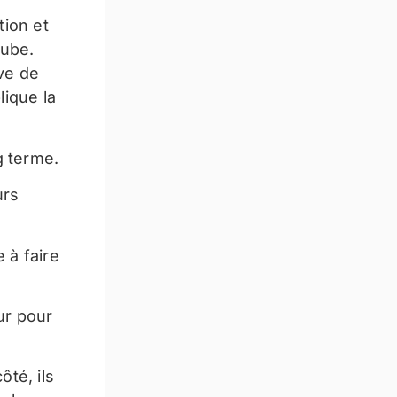
tion et
tube.
ive de
lique la
g terme.
urs
 à faire
ur pour
ôté, ils