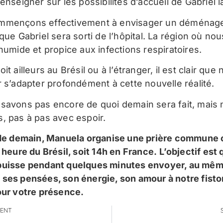
enseigner sur les possibilités d’accueil de Gabriel l
mmençons effectivement à envisager un déménag
que Gabriel sera sorti de l’hôpital. La région où no
humide et propice aux infections respiratoires.
it ailleurs au Brésil ou à l’étranger, il est clair que 
r s’adapter profondément à cette nouvelle réalité.
savons pas encore de quoi demain sera fait, mais
, pas à pas avec espoir.
 de demain, Manuela organise une prière commune
 heure du Brésil, soit 14h en France.
L’objectif est
puisse pendant quelques minutes envoyer, au mê
ses pensées, son énergie, son amour à notre fisto
our votre présence.
ENT