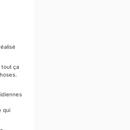
réalisé
 tout ça
choses.
tidiennes
e qui