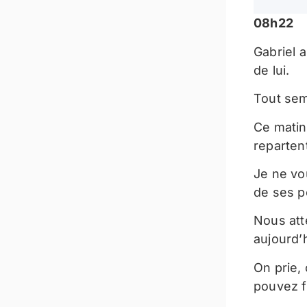
08h22
Gabriel 
de lui.
Tout sem
Ce matin
reparten
Je ne vo
de ses p
Nous att
aujourd’h
On prie, 
pouvez f