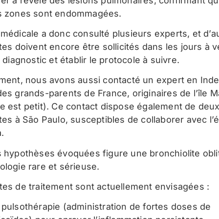
er a révélé des lésions pulmonaires, confirmant q
es zones sont endommagées.
 médicale a donc consulté plusieurs experts, et d’a
tes doivent encore être sollicités dans les jours à v
e diagnostic et établir le protocole à suivre.
ement, nous avons aussi contacté un expert en Inde
des grands-parents de France, originaires de l’île M
e est petit). Ce contact dispose également de deu
stes à São Paulo, susceptibles de collaborer avec l’
.
s hypothèses évoquées figure une bronchiolite obli
ologie rare et sérieuse.
tes de traitement sont actuellement envisagées :
pulsothérapie (administration de fortes doses de