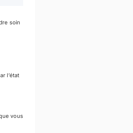
dre soin
 l’état
e que vous