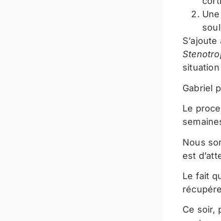
cort
Une 
soul
S’ajoute
Stenotro
situatio
Gabriel 
Le proce
semaines
Nous som
est d’at
Le fait q
récupére
Ce soir, 