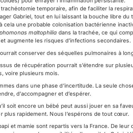
icoïdes) pour enrayer l’inflammation persistante.
trachéotomie temporaire, afin de faciliter la respira
ager Gabriel, tout en lui laissant la bouche libre du 
 à cela une probable colonisation bactérienne inact
phomonas maltophilia
dans la trachée, ce qui comp
n et augmente les risques d’infections secondaires.
pourrait conserver des séquelles pulmonaires à lon
ssus de récupération pourrait s’étendre sur plusie
, voire plusieurs mois.
mes dans une phase d’incertitude. La seule chose
tendre, d’accompagner et d’espérer.
u’il soit encore un bébé peut aussi jouer en sa fave
r plus rapidement. Nous l’espérons de tout cœur.
papi et mamie sont repartis vers la France. De leur c