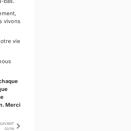
à-bas.
ement,
us vivons
notre vie
 nous
 chaque
 que
me
n. Merci
SUIVANT
02/06