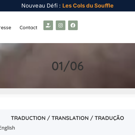
Nouveau Défi :
Les Cols du Souffle
resse
Contact
01/06
TRADUCTION / TRANSLATION / TRADUÇÃO
English