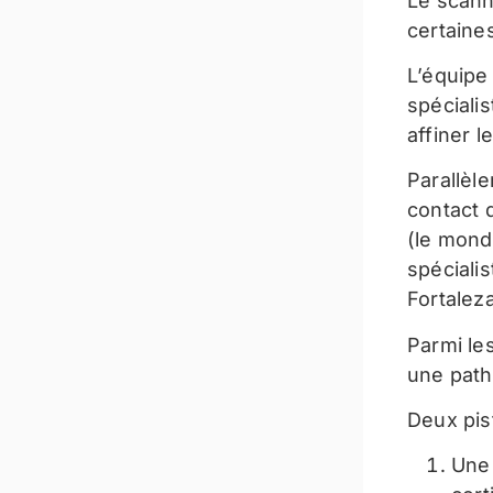
Le scann
certain
L’équipe
spécialis
affiner l
Parallèl
contact 
(le mond
spéciali
Fortaleza
Parmi le
une path
Deux pis
Une 