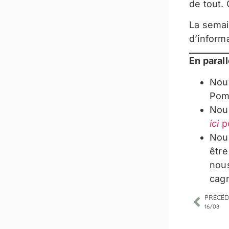
de tout. 
La semai
d’inform
En parall
Nous
Po
Nous
ici
po
Nous
être
nous
cagn
PRÉCÉD
16/08