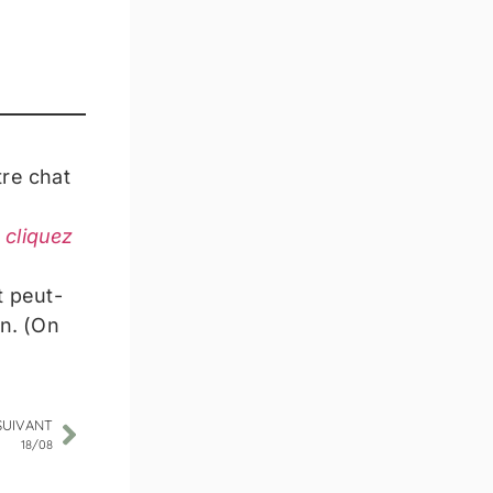
re chat
:
cliquez
t peut-
in. (On
SUIVANT
18/08