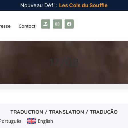
Nouveau Défi :
Les Cols du Souffle
resse
Contact
17/08
TRADUCTION / TRANSLATION / TRADUÇÃO
Português
English