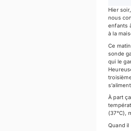
Hier soi
nous con
enfants 
à la mais
Ce matin,
sonde gas
qui le ga
Heureuse
troisième
s’aliment
À part ça
températ
(37°C), 
Quand il 