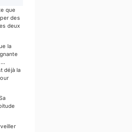
te que
uper des
les deux
ue la
oignante
ré…
t déjà la
jour
 Sa
bitude
veiller