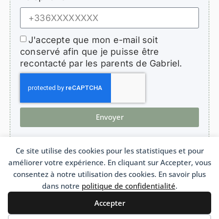
J'accepte que mon e-mail soit
conservé afin que je puisse être
recontacté par les parents de Gabriel.
Envoyer
Ce site utilise des cookies pour les statistiques et pour
améliorer votre expérience. En cliquant sur Accepter, vous
HopeForGabriel.com
consentez à notre utilisation des cookies. En savoir plus
Association de soutien aux enfants atteints de bronchiolite oblitérante
Association Loi 1901 n°W692011975 France
dans notre
politique de confidentialité
.
Accepter
Français
Português
(
Portugais - du Brésil
)