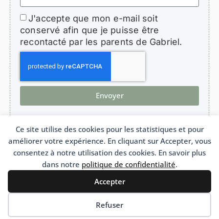
J'accepte que mon e-mail soit
conservé afin que je puisse être
recontacté par les parents de Gabriel.
Envoyer
Ce site utilise des cookies pour les statistiques et pour
améliorer votre expérience. En cliquant sur Accepter, vous
HopeForGabriel.com
consentez à notre utilisation des cookies. En savoir plus
Association de soutien aux enfants atteints de bronchiolite oblitérante
Association Loi 1901 n°W692011975 France
dans notre
politique de confidentialité
.
Accepter
Français
Português
(
Portugais - du Brésil
)
English
(
Anglais
)
Refuser