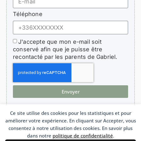
Téléphone
J'accepte que mon e-mail soit
conservé afin que je puisse être
recontacté par les parents de Gabriel.
Envoyer
Ce site utilise des cookies pour les statistiques et pour
améliorer votre expérience. En cliquant sur Accepter, vous
HopeForGabriel.com
consentez à notre utilisation des cookies. En savoir plus
Association de soutien aux enfants atteints de bronchiolite oblitérante
Association Loi 1901 n°W692011975 France
dans notre
politique de confidentialité
.