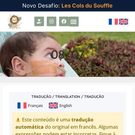
Novo Desafio:
Les Cols du Souffle
08/07
TRADUÇÃO / TRANSLATION / TRADUÇÃO
Français
English
Este conteúdo é uma
tradução
automática
do original em francês. Algumas
expressões podem estar incorretas. Fique à