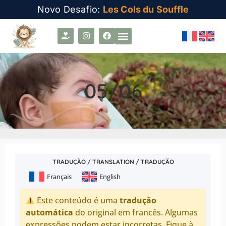
Novo Desafio:
Les Cols du Souffle
05/06
TRADUÇÃO / TRANSLATION / TRADUÇÃO
Français
English
Este conteúdo é uma
tradução
automática
do original em francês. Algumas
expressões podem estar incorretas. Fique à