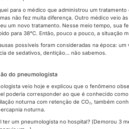
iguei para o médico que administrou um tratamento
 mas não fez muita diferença. Outro médico veio às
eu um novo tratamento. Nesse meio tempo, sua fe
bido para 38°C. Então, pouco a pouco, a situação m
ausas possíveis foram consideradas na época: um v
cia de sedativos, dentição… não sabemos.
ção do pneumologista
logista veio hoje e explicou que o fenômeno obs
el poderia corresponder ao que é conhecido como
ilação noturna com retenção de CO₂, também conh
ercapnia noturna.
il ter um pneumologista no hospital? (Demorou 3 