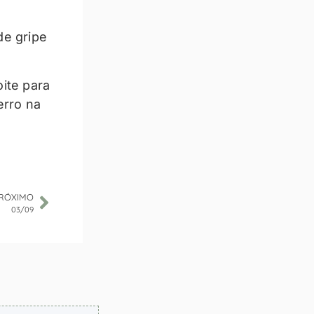
de gripe
ite para
erro na
RÓXIMO
03/09