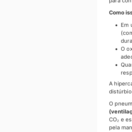
para co
Como is
Em u
(com
dura
O ox
ade
Quan
resp
A hiperc
distúrbi
O pneumo
(ventila
CO₂ e est
pela man