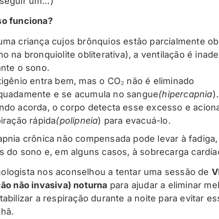
nseguir um…)
so funciona?
ma criança cujos brônquios estão parcialmente ob
o na bronquiolite obliterativa), a ventilação é ina
nte o sono.
igênio entra bem, mas o CO₂ não é eliminado
quadamente e se acumula no sangue
(hipercapnia
).
do acorda, o corpo detecta esse excesso e acion
iração rápida
(polipneia
) para evacuá-lo.
apnia crônica não compensada pode levar à fadiga,
os do sono e, em alguns casos, à sobrecarga cardía
logista nos aconselhou a tentar uma sessão de
V
ção não invasiva) noturna
para ajudar a eliminar me
abilizar a respiração durante a noite para evitar es
hã.