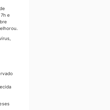
 de
 7h e
bre
elhorou.
írus,
ervado
ecida
meses