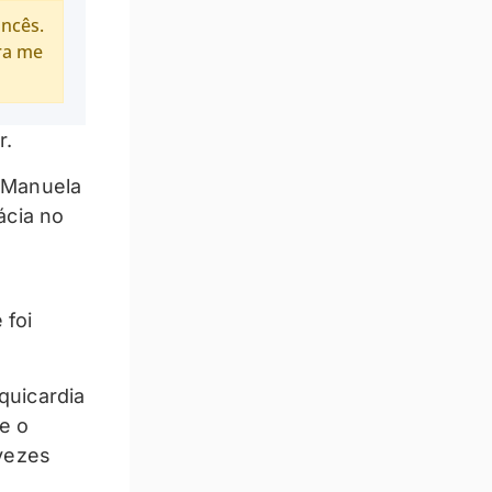
ancês.
ra me
r.
 Manuela
ácia no
 foi
quicardia
 e o
vezes