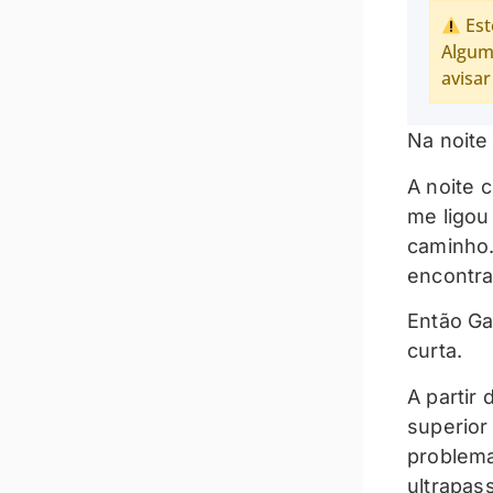
Est
Algum
avisar
Na noite
A noite 
me ligou
caminho.
encontr
Então Ga
curta.
A partir
superior
problema
ultrapas