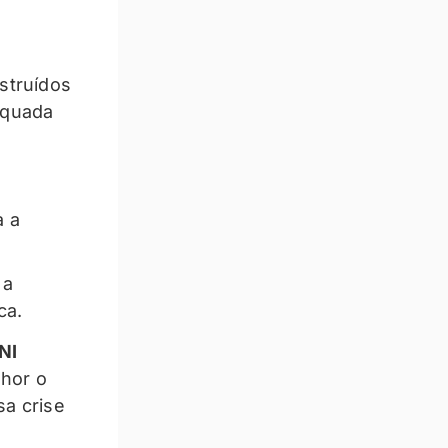
struídos
dequada
a a
 a
ca.
NI
lhor o
sa crise