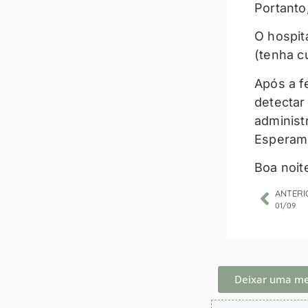
Portanto
O hospit
(tenha c
Após a f
detectar
administ
Esperamo
Boa noit
ANTERI
01/09
Deixar uma m