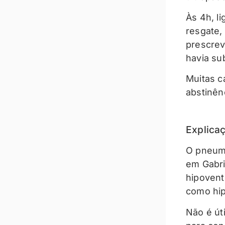
Às 4h, l
resgate,
prescrev
havia su
Muitas c
abstinên
Explica
O pneumo
em Gabri
hipovent
como hip
Não é út