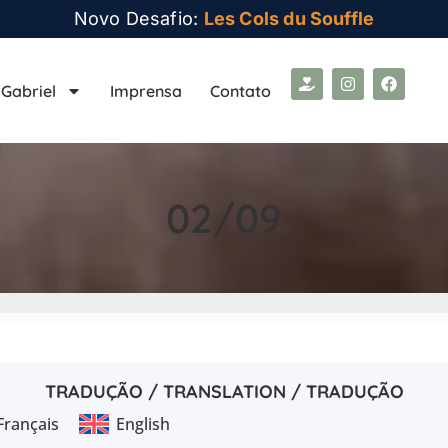
Novo Desafio:
Les Cols du Souffle
Gabriel
Imprensa
Contato
02/09
TRADUÇÃO / TRANSLATION / TRADUÇÃO
Français
English