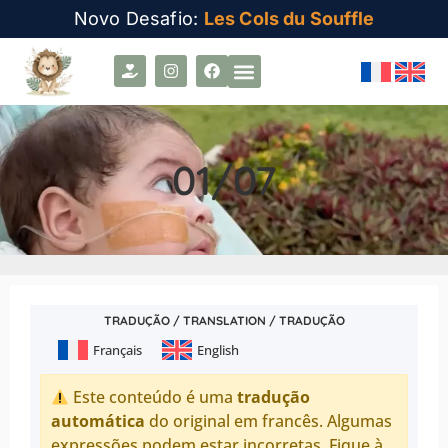
Novo Desafio:
Les Cols du Souffle
01/07
TRADUÇÃO / TRANSLATION / TRADUÇÃO
Français
English
Este conteúdo é uma
tradução
automática
do original em francês. Algumas
expressões podem estar incorretas. Fique à