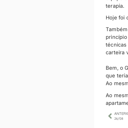
terapia.
Hoje foi 
Também a
princípi
técnicas
carteira
Bem, o G
que terí
Ao mesmo
Ao mesmo
apartame
ANTERI
26/08