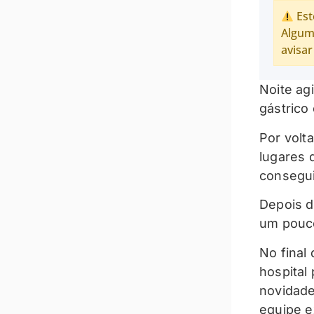
Est
Algum
avisar
Noite ag
gástrico
Por volt
lugares 
consegu
Depois d
um pouco
No final
hospital
novidade
equipe e