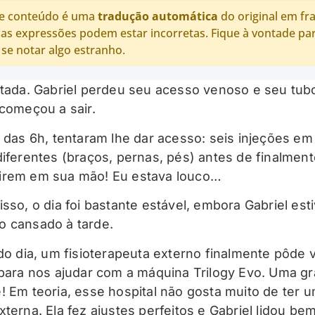
e conteúdo é uma
tradução automática
do original em fr
as expressões podem estar incorretas. Fique à vontade pa
 se notar algo estranho.
itada. Gabriel perdeu seu acesso venoso e seu tub
 começou a sair.
a das 6h, tentaram lhe dar acesso: seis injeções em
diferentes (braços, pernas, pés) antes de finalmen
irem em sua mão! Eu estava louco…
isso, o dia foi bastante estável, embora Gabriel est
 cansado à tarde.
 do dia, um fisioterapeuta externo finalmente pôde v
 para nos ajudar com a máquina Trilogy Evo. Uma g
! Em teoria, esse hospital não gosta muito de ter 
xterna. Ela fez ajustes perfeitos e Gabriel lidou be