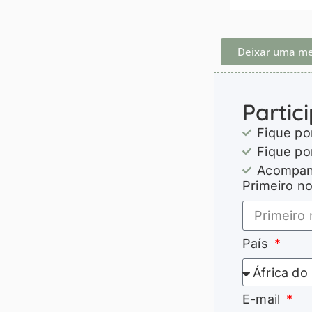
Deixar uma m
Partic
Fique po
Fique po
Acompanh
Primeiro 
País
E-mail