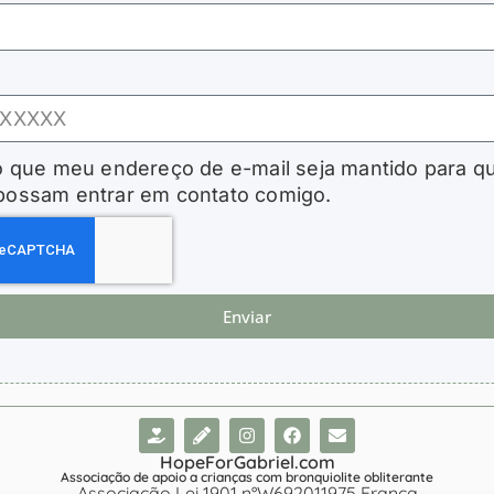
 que meu endereço de e-mail seja mantido para qu
 possam entrar em contato comigo.
Enviar
HopeForGabriel.com
Associação de apoio a crianças com bronquiolite obliterante
Associação Lei 1901 n°W692011975 França