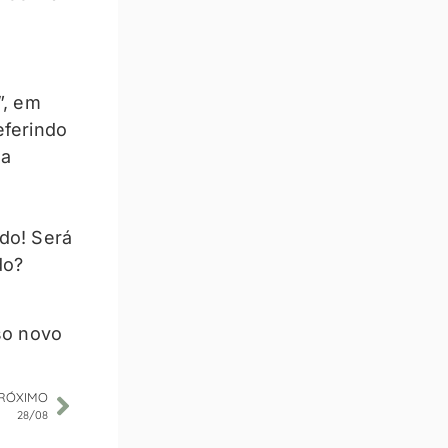
”, em
eferindo
 a
do! Será
do?
so novo
RÓXIMO
28/08