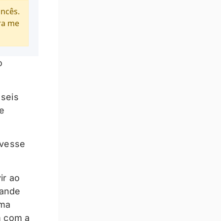
ancês.
ra me
o
 seis
te
ivesse
ir ao
rande
uma
m com a