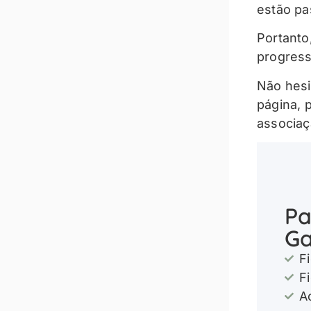
estão pa
Portanto
progress
Não hesi
página, 
associaç
Pa
Ga
F
F
A