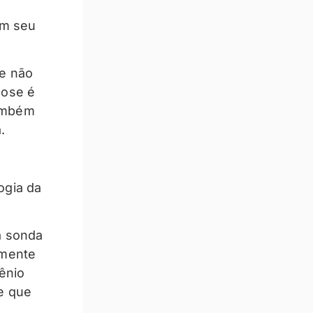
em seu
le não
dose é
Também
.
ogia da
a sonda
lmente
ênio
e que