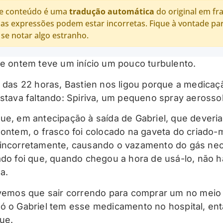
e conteúdo é uma
tradução automática
do original em fr
as expressões podem estar incorretas. Fique à vontade pa
 se notar algo estranho.
de ontem teve um início um pouco turbulento.
a das 22 horas, Bastien nos ligou porque a medicaç
estava faltando: Spiriva, um pequeno spray aerossol
ue, em antecipação à saída de Gabriel, que deveria
 ontem, o frasco foi colocado na gaveta do criado
incorretamente, causando o vazamento do gás nec
ado foi que, quando chegou a hora de usá-lo, não h
a.
ivemos que sair correndo para comprar um no meio 
ó o Gabriel tem esse medicamento no hospital, en
ue.