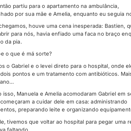
então partiu para o apartamento na ambulância,
ado por sua mãe e Amelia, enquanto eu seguia no
hegamos, houve uma cena inesperada: Bastien, q
abrir para nós, havia enfiado uma faca no braço en
go da pia.
e o que é má sorte?
s o Gabriel e o levei direto para o hospital, onde e
dois pontos e um tratamento com antibióticos. Ma
dano…
 isso, Manuela e Amelia acomodaram Gabriel em 
 começaram a cuidar dele em casa: administrando
ntos, preparando leite e organizando equipament
de, tivemos que voltar ao hospital para pegar uma r
va faltando.