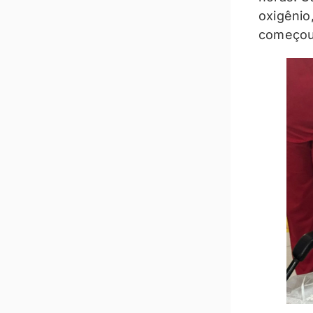
oxigênio
começou 