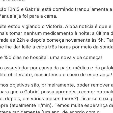
são 12h15 e Gabriel está dormindo tranquilamente 
Manuela já foi para a cama.
ite estou vigiando o Victoria. A boa notícia é que e
mais tomar nenhum medicamento à noite: a última 
trada às 22h e depois começa novamente às 5h. 
e lhe dar leite a cada três horas por meio da sonda
e 150 dias no hospital, uma nova vida começa!
 assustador por causa da parte médica e da patol
lite obliterante, mas intenso e cheio de esperança!
mos objetivos são, primeiramente, poder remover 
 para que o Gabriel possa aprender a comer norma
e, depois, em vários meses (anos?), ficar sem oxig
pre (atualmente 1l/min). Temos muita esperança d
nteça rapidamente (um ano, de acordo com o