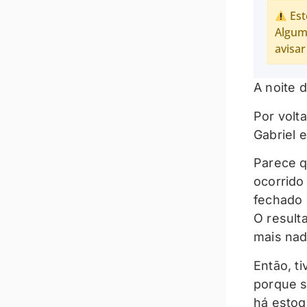
Est
Algum
avisar
A noite 
Por volt
Gabriel 
Parece q
ocorrido
fechado 
O result
mais nad
Então, t
porque s
há estoq