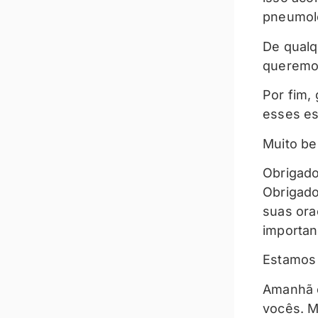
pneumolo
De qualq
queremos
Por fim,
esses es
Muito be
Obrigado
Obrigado
suas oraç
importan
Estamos 
Amanhã e
vocês. M