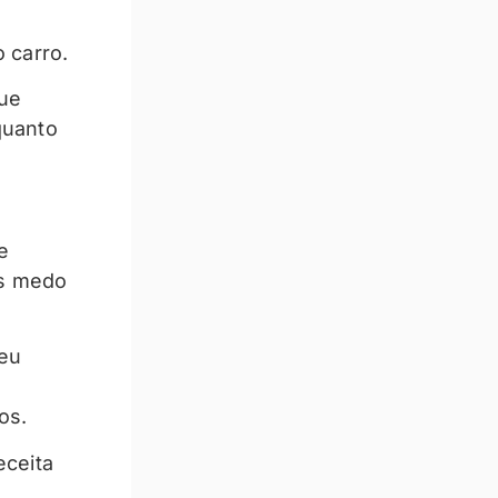
 carro.
ue
quanto
le
is medo
seu
os.
eceita