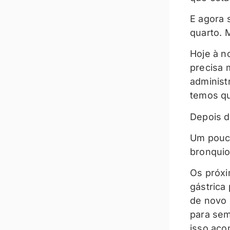
E agora 
quarto. 
Hoje à no
precisa 
adminis
temos qu
Depois d
Um pouco
bronquio
Os próxi
gástrica
de novo 
para sem
isso aco