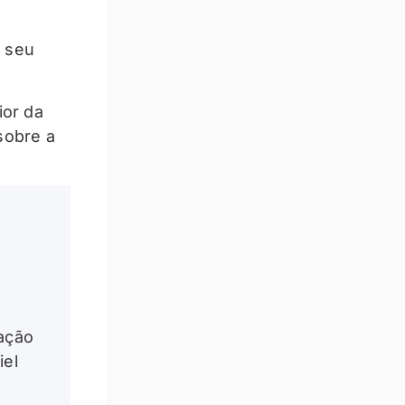
e seu
ior da
sobre a
ação
iel