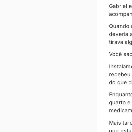
Gabriel 
acompanh
Quando c
deveria 
tirava al
Você sab
Instalamo
recebeu 
do que 
Enquanto
quarto e
medicame
Mais tar
que esta