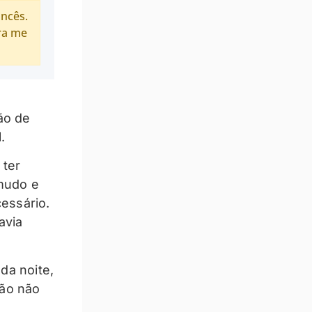
ancês.
ra me
ão de
.
 ter
-mudo e
essário.
avia
da noite,
tão não