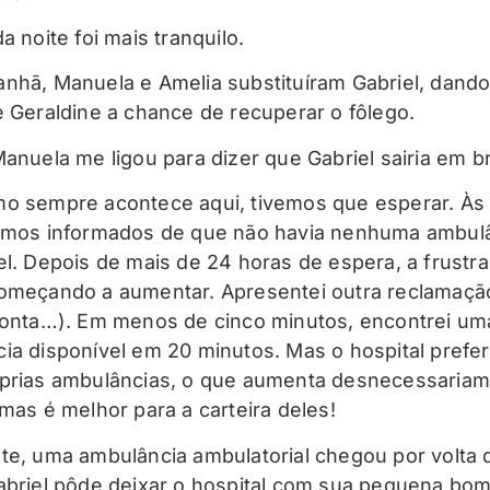
a noite foi mais tranquilo.
nhã, Manuela e Amelia substituíram Gabriel, dando
e Geraldine a chance de recuperar o fôlego.
Manuela me ligou para dizer que Gabriel sairia em b
o sempre acontece aqui, tivemos que esperar. Às 
omos informados de que não havia nenhuma ambul
el. Depois de mais de 24 horas de espera, a frustr
omeçando a aumentar. Apresentei outra reclamação
conta…). Em menos de cinco minutos, encontrei um
ia disponível em 20 minutos. Mas o hospital prefe
prias ambulâncias, o que aumenta desnecessariam
 mas é melhor para a carteira deles!
te, uma ambulância ambulatorial chegou por volta 
abriel pôde deixar o hospital com sua pequena bo