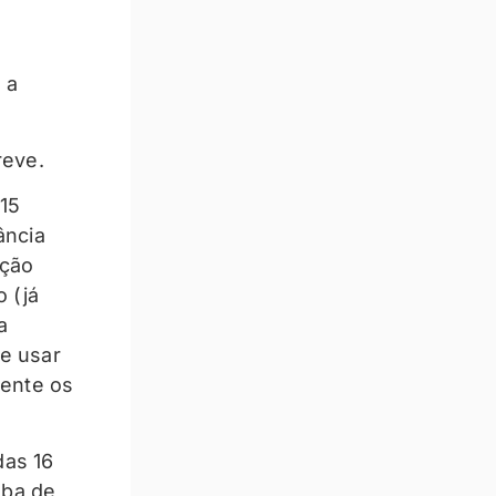
 a
reve.
15
ância
ação
 (já
a
re usar
ente os
das 16
mba de