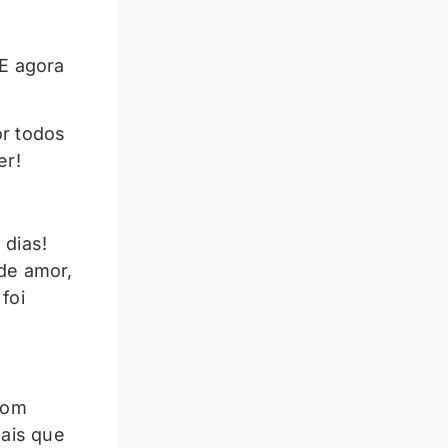
E agora
or todos
er!
 dias!
de amor,
foi
com
pais que