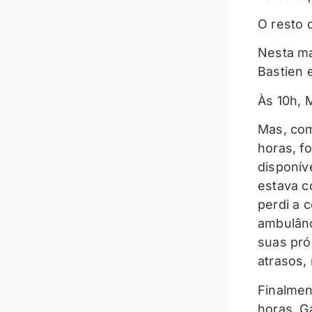
O resto d
Nesta ma
Bastien 
Às 10h, 
Mas, com
horas, f
disponív
estava c
perdi a 
ambulânc
suas pró
atrasos,
Finalmen
horas. G