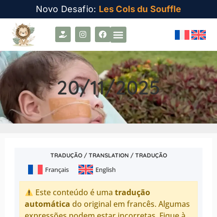
Novo Desafio:
Les Cols du Souffle
20/11/2025
TRADUÇÃO / TRANSLATION / TRADUÇÃO
Français
English
Este conteúdo é uma
tradução
automática
do original em francês. Algumas
expressões podem estar incorretas. Fique à