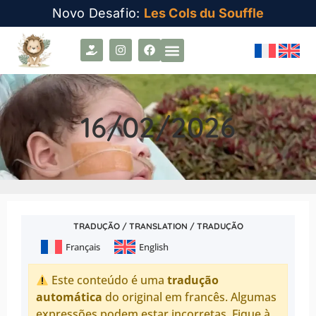
Novo Desafio:
Les Cols du Souffle
16/02/2026
TRADUÇÃO / TRANSLATION / TRADUÇÃO
Français
English
Este conteúdo é uma
tradução
automática
do original em francês. Algumas
expressões podem estar incorretas. Fique à