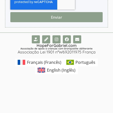
Enviar
HopeForGabriel.com
Associação de apoio a crianças com bronquiolite obliterante
Associação Lei 1901 n°W692011975 França
Français
(
Francês
)
Português
English
(
Inglês
)