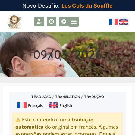
Novo Desafio:
Les Cols du Souffle
09/03/2026
TRADUÇÃO / TRANSLATION / TRADUÇÃO
Français
English
Este conteúdo é uma
tradução
automática
do original em francês. Algumas
expressões podem estar incorretas. Fique à