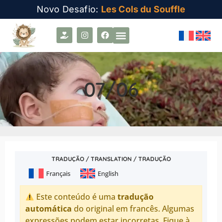
Novo Desafio:
Les Cols du Souffle
07/06
TRADUÇÃO / TRANSLATION / TRADUÇÃO
Français
English
Este conteúdo é uma
tradução
automática
do original em francês. Algumas
expressões podem estar incorretas. Fique à