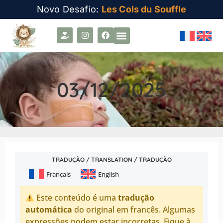
Novo Desafio:
Les Cols du Souffle
03/12/2025
TRADUÇÃO / TRANSLATION / TRADUÇÃO
Français
English
Este conteúdo é uma
tradução
automática
do original em francês. Algumas
expressões podem estar incorretas. Fique à